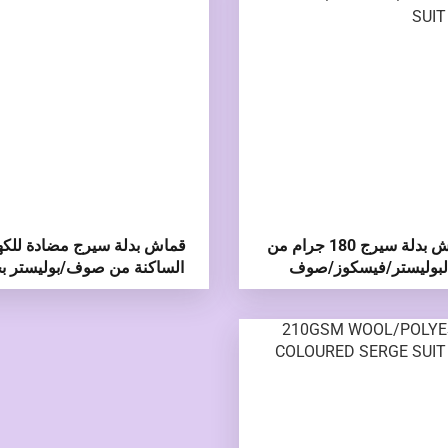
قماش بدلة سيرج 180 جرام من
قماش بدلة سيرج مضادة للكه
لبوليستر/فيسكوز/صوف
الساكنة من صوف/بوليستر ب
186 جرام