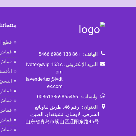
منتجاتنا
قطع ا
قماش 
الهاتف:
+86 138 6986 5466
قماش 
البريد الإلكتروني:
lvdtex@vip.163.c
الأقمشة
om
lavendertex@lvdt
النسي
ex.com
قماش 
واتساب:
008613869865466
قماش ا
العنوان:
رقم 46، طريق لياويانغ
قماش ا
الشرقي، لاوشان، تشينغداو، الصين.
قماش 
山东省青岛市崂山区辽阳东路46号
قماش ا