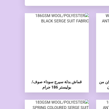
كن من
قماش بدلة سيرج سوداء صوف/
ن
بوليستر 186 جرام