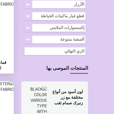
الأزرار
قطع غيار ماكينات الخياطة
إكسسوارات الملابس
أقمشة متنوعة
الزي النهائي
المنتجات الموصى بها
ا
لون أسود من أنواع
مختلفة مع زر
زنبرك صمام ثقب