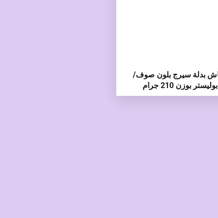
ش بدلة سيرج بلون صوف/
بوليستر بوزن 210 جرام