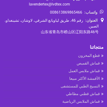
lavendertex@lvdtex.com
واتساب:
008613869865466
العنوان:
رقم 46، طريق لياويانغ الشرقي، لاوشان، تشينغداو،
الصين.
山东省青岛市崂山区辽阳东路46号
منتجاتنا
قطع المخزون
قماش القميص
قماش ملابس العمل
الأقمشة الأكثر مبيعا
النسيج الطبي للمستشفى
قماش قطني مطاطي
قماش الملابس الرياضية