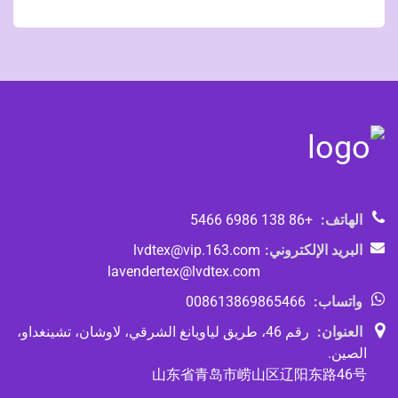
الهاتف:
+86 138 6986 5466
البريد الإلكتروني:
lvdtex@vip.163.com
lavendertex@lvdtex.com
واتساب:
008613869865466
العنوان:
رقم 46، طريق لياويانغ الشرقي، لاوشان، تشينغداو،
الصين.
山东省青岛市崂山区辽阳东路46号