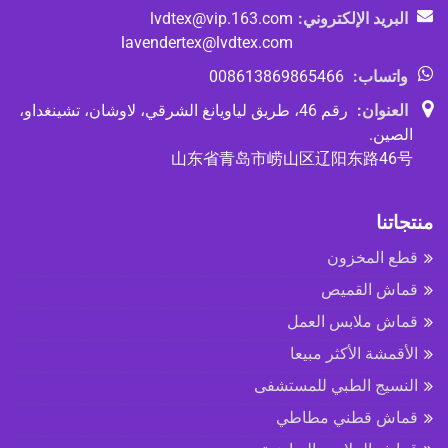
البريد الإلكتروني:
lvdtex@vip.163.com
lavendertex@lvdtex.com
واتساب:
008613869865466
العنوان:
رقم 46، طريق لياويانغ الشرقي، لاوشان، تشينغداو،
الصين.
山东省青岛市崂山区辽阳东路46号
منتجاتنا
قطع المخزون
قماش القميص
قماش ملابس العمل
الأقمشة الأكثر مبيعا
النسيج الطبي للمستشفى
قماش قطني مطاطي