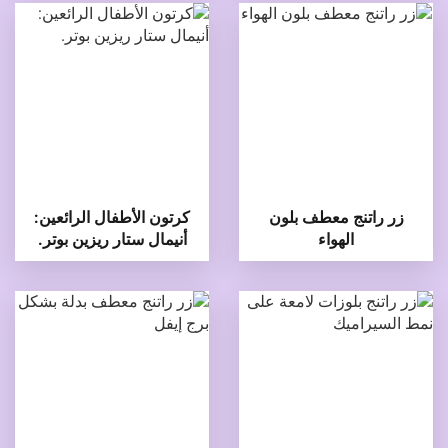
زر راتنج معطف بلون
كرتون الأطفال الرائعين:
الهواء
أنيمال ستار ريزين بوتر.