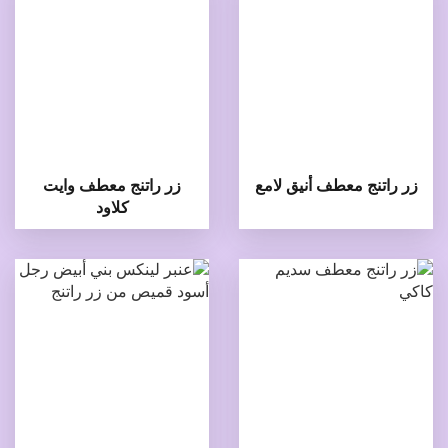
زر راتنج معطف أنيق لامع
زر راتنج معطف وايت
كلاود