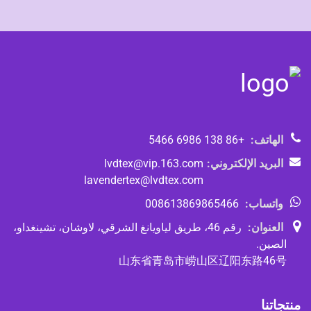
الهاتف:
+86 138 6986 5466
البريد الإلكتروني:
lvdtex@vip.163.com
lavendertex@lvdtex.com
واتساب:
008613869865466
العنوان:
رقم 46، طريق لياويانغ الشرقي، لاوشان، تشينغداو،
الصين.
山东省青岛市崂山区辽阳东路46号
منتجاتنا