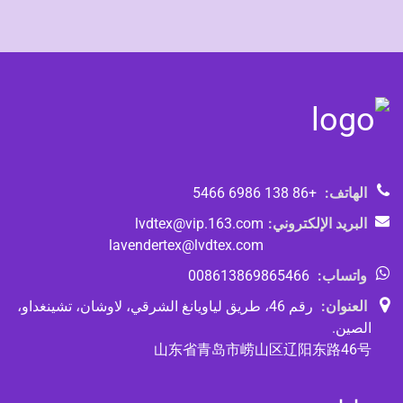
الهاتف:
+86 138 6986 5466
البريد الإلكتروني:
lvdtex@vip.163.com
lavendertex@lvdtex.com
واتساب:
008613869865466
العنوان:
رقم 46، طريق لياويانغ الشرقي، لاوشان، تشينغداو،
الصين.
山东省青岛市崂山区辽阳东路46号