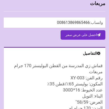
مربعات
واتساب:
008613869865466
احصل على عرض سعر
التفاصيل
قماش زي المدرسة من القطن البوليستر 170 جرام
مربعات
رقم الفن: XY-003
المكون: بوليستر 65٪/قطن 35٪
عدد الخيوط: 300D*16
البناء: التويل
العرض: 58/59"
الوزن: 170 جرام إم